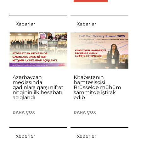
Xəbərlər
Xəbərlər
Azərbaycan
Kitabıstanın
mediasında
həmtəsisçisi
qadınlara qarşı nifrət
Brüsseldə mühüm
nitqinin ilk hesabatı
sammitdə iştirak
açıqlandı
edib
DAHA ÇOX
DAHA ÇOX
Xəbərlər
Xəbərlər