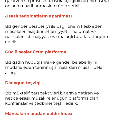
qərarvermə prosesində iştirakçılığının artırılması və
onların maariflənməsinə töhfə veririk.
Əsaslı tədqiqatların aparılması
Biz gender bərabərliyi ilə bağlı önəm kəsb edən
məsələləri araşdırır, əhəmiyyətli məlumat və
nəticələri ictimaiyyətə və maraqlı tərəflərə təqdim
edirik.
Güclü səslər üçün platforma
Biz qadın hüquqlarını və gender bərabərliyini
müdafiə edən tanınmış simalardan müsahibələr
alırıq.
Dialoqun təşviqi
Biz müxtəlif perspektivləri bir araya gətirən və
nəticə əsaslı müzakirələr üçün platforma olan
konfranslar və tədbirlər təşkil edirik.
Maneələrin aradan qaldırılması