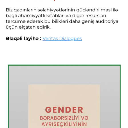
Biz qadınların səlahiyyətlərinin gücləndirilməsi ilə
bağlı əhəmiyyətli kitabları və digər resursları
tərcümə edərək bu bilikləri daha geniş auditoriya
üçün əlçatan edirik.
Əlaqəli layihə :
Veritas Dialogues