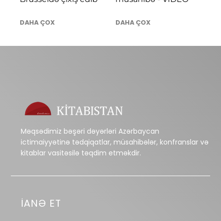
DAHA ÇOX
DAHA ÇOX
Məqsədimiz bəşəri dəyərləri Azərbaycan
ictimaiyyətinə tədqiqatlar, müsahibələr, konfranslar və
kitablar vasitəsilə təqdim etməkdir.
İANƏ ET