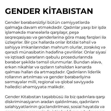
GENDER KİTABISTAN
Gender bərabərsizliyi bütün cəmiyyətlərdə
qalmağa davam etməkdədir. Qadınlar yaxşı bir işdə
işləməkdə maneələrlə qarşılaşır, peşə
seqreqasiyası və genderlərinə görə maaş fərqləri ilə
üzləşirlər. Bir çox hallarda onlar ibtidai təhsil və
səhiyyə imkanlarından məhrum olurlar, zorakılıq və
qərəzli münasibətin hədəfinə çevrilirlər. Onlar siyasi
və iqtisadi qərarların qəbulu prosedurlarında
bərabər şəkildə təmsil olunmurlar. Bundan əlavə,
erkən nikahlar və qızların təhsildən kənarda
qalması halları da artmaqdadır. Qadınların liderlik
rollarının artırılması və gender bərabərliyinə
sərmayələr milli, regional və qlobal səviyyədə
həlledici əhəmiyyətə malikdir.
Gender Kitabıstan təşəbbüsü ilə biz qadınlara qarşı
diskriminasiyanın aradan qaldırılması, qadınların
səlahiyyətlərinin gücləndirilməsi, sosial həyatda və