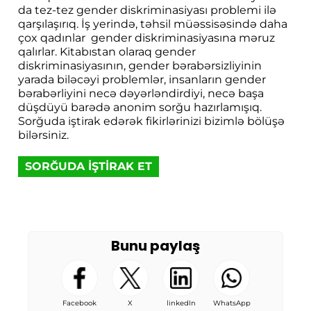
da tez-tez gender diskriminasiyası problemi ilə
qarşılaşırıq. İş yerində, təhsil müəssisəsində daha
çox qadınlar gender diskriminasiyasına məruz
qalırlar. Kitabıstan olaraq gender
diskriminasiyasının, gender bərabərsizliyinin
yarada biləcəyi problemlər, insanların gender
bərabərliyini necə dəyərləndirdiyi, necə başa
düşdüyü barədə anonim sorğu hazırlamışıq.
Sorğuda iştirak edərək fikirlərinizi bizimlə bölüşə
bilərsiniz.
SORĞUDA İŞTİRAK ET
Bunu paylaş
Facebook
X
linkedIn
WhatsApp