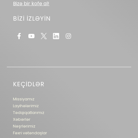
Bizə bir kofe al!
BİZİ İZLƏYİN
KEÇİDLƏR
Missiyamız
Layihələrimiz
Tədqiqatlarımız
Xəbərlər
Nəşrlərimiz
Fəxri vətəndaşlar