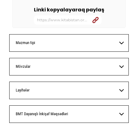
Linki kopyalayaraq paylaş
https://www.kitabistan.or...
Məzmun tipi
Mövzular
Layihələr
BMT Dayanıqlı İnkişaf Məqsədləri