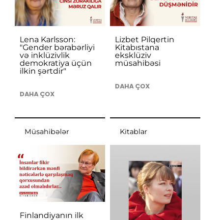
Lena Karlsson:
Lizbet Pilqertin
"Gender bərabərliyi
Kitabıstana
və inklüzivlik
eksklüziv
demokratiya üçün
müsahibəsi
ilkin şərtdir"
DAHA ÇOX
DAHA ÇOX
Müsahibələr
Kitablar
Finlandiyanın ilk