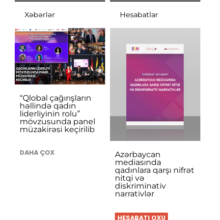
Xəbərlər
Hesabatlar
“Qlobal çağırışların
həllində qadın
liderliyinin rolu”
mövzusunda panel
müzakirəsi keçirilib
DAHA ÇOX
Azərbaycan
mediasında
qadınlara qarşı nifrət
nitqi və
diskriminativ
narrativlər
HESABATI OXU