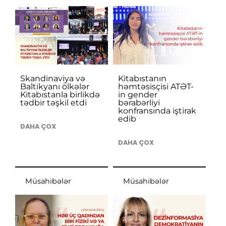
Skandinaviya və
Kitabıstanın
Baltikyanı ölkələr
həmtəsisçisi ATƏT-
Kitabıstanla birlikdə
in gender
tədbir təşkil etdi
bərabərliyi
konfransında iştirak
edib
DAHA ÇOX
DAHA ÇOX
Müsahibələr
Müsahibələr