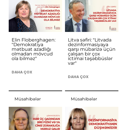
Elin Floberghagen:
Litva səfiri: "Litvada
"Demokratiya
dezinformasiyaya
mətbuat azadlığı
qarşı mübarizə üçün
olmadan mövcud
çalışan bir çox
ola bilməz"
ictimai təşəbbüslər
var"
DAHA ÇOX
DAHA ÇOX
Müsahibələr
Müsahibələr