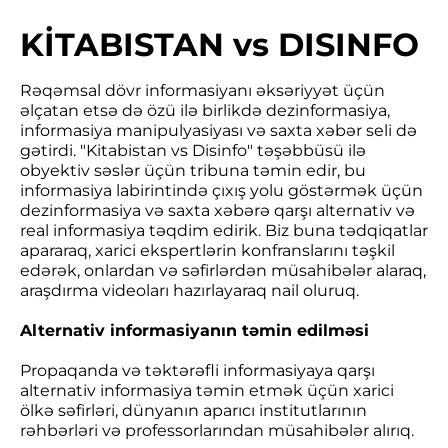
KİTABISTAN vs DISINFO
Rəqəmsal dövr informasiyanı əksəriyyət üçün
əlçatan etsə də özü ilə birlikdə dezinformasiya,
informasiya manipulyasiyası və saxta xəbər seli də
gətirdi. "Kitabistan vs Disinfo" təşəbbüsü ilə
obyektiv səslər üçün tribuna təmin edir, bu
informasiya labirintində çıxış yolu göstərmək üçün
dezinformasiya və saxta xəbərə qarşı alternativ və
real informasiya təqdim edirik. Biz buna tədqiqatlar
apararaq, xarici ekspertlərin konfranslarını təşkil
edərək, onlardan və səfirlərdən müsahibələr alaraq,
araşdırma videoları hazırlayaraq nail oluruq.
Alternativ informasiyanın təmin edilməsi
Propaqanda və təktərəfli informasiyaya qarşı
alternativ informasiya təmin etmək üçün xarici
ölkə səfirləri, dünyanın aparıcı institutlarının
rəhbərləri və professorlarından müsahibələr alırıq.