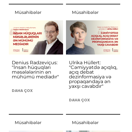
Müsahibələr
Müsahibələr
Denius Radzeviçus:
Ulrika Hüllert:
"İnsan hüquqları
"Cəmiyyətdə açıqlıq,
məsələlərinin ən
açıq debat
mühümü mediadır"
dezinformasiya və
propaqandaya ən
yaxşı cavabdır"
DAHA ÇOX
DAHA ÇOX
Müsahibələr
Müsahibələr