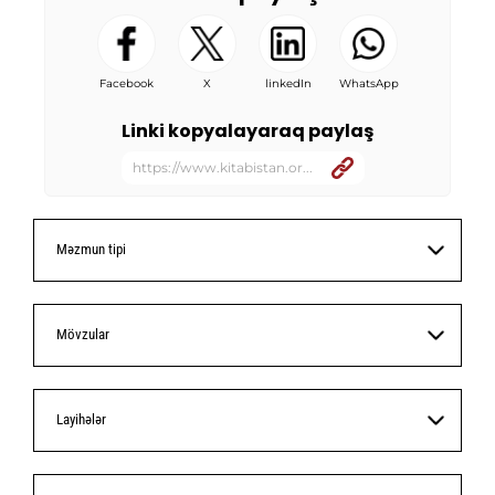
Facebook
X
linkedIn
WhatsApp
Linki kopyalayaraq paylaş
https://www.kitabistan.or...
Məzmun tipi
Mövzular
Layihələr