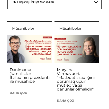
BMT Dayanıqlı İnkişaf Məqsədləri
Müsahibələr
Müsahibələr
Danimarka
Maryana
Jurnalistlər
Varmavuori:
İttifaqının prezidenti
"Mətbuat azadlığını
ilə müsahibə
qorumaq üçün
mütləq yaxşı
qanunlar olmalıdır"
DAHA ÇOX
DAHA ÇOX