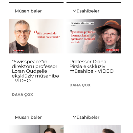
Müsahibələr
Müsahibələr
“Swisspeace”in
Professor Diana
direktoru professor
Pirslə eksklüziv
Loran Qudşellə
müsahibə - VİDEO
eksklüziv müsahibə
- VİDEO
DAHA ÇOX
DAHA ÇOX
Müsahibələr
Müsahibələr