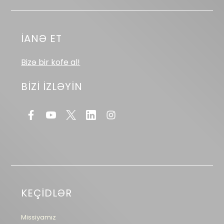
İANƏ ET
Bizə bir kofe al!
BİZİ İZLƏYİN
KEÇİDLƏR
Missiyamız