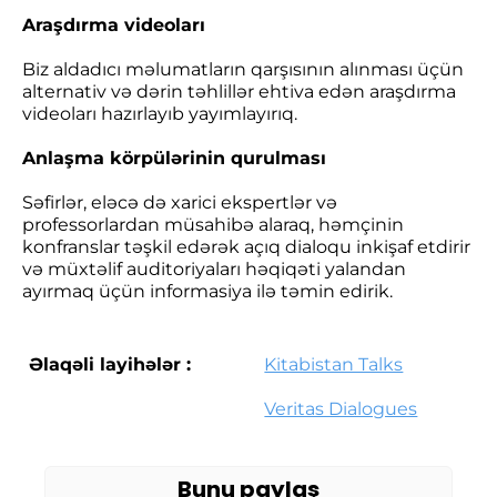
Araşdırma videoları
Biz aldadıcı məlumatların qarşısının alınması üçün
alternativ və dərin təhlillər ehtiva edən araşdırma
videoları hazırlayıb yayımlayırıq.
Anlaşma körpülərinin qurulması
Səfirlər, eləcə də xarici ekspertlər və
professorlardan müsahibə alaraq, həmçinin
konfranslar təşkil edərək açıq dialoqu inkişaf etdirir
və müxtəlif auditoriyaları həqiqəti yalandan
ayırmaq üçün informasiya ilə təmin edirik.
Əlaqəli layihələr :
Kitabistan Talks
Veritas Dialogues
Bunu paylaş