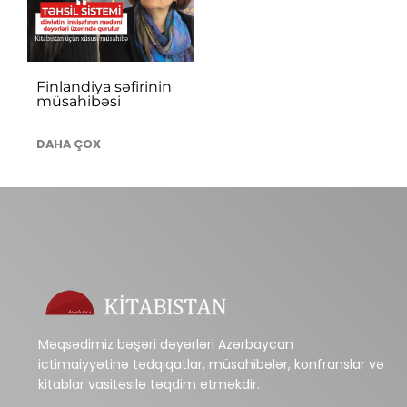
Finlandiya səfirinin
müsahibəsi
DAHA ÇOX
Məqsədimiz bəşəri dəyərləri Azərbaycan
ictimaiyyətinə tədqiqatlar, müsahibələr, konfranslar və
kitablar vasitəsilə təqdim etməkdir.