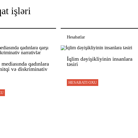
at işləri
Hesabatlar
İqlim dəyişikliyinin insanlara
 mediasında qadınlara
təsiri
 nitqi və diskriminativ
HESABATI OXU
XU