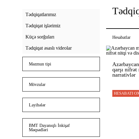
Tədqiq
Tədqiqatlarımız
Tədqiqat işlərimiz
Küçə sorğuları
Hesabatlar
Tədqiqat əsaslı videolar
Azərbaycan
Məzmun tipi
qarşı nifrət
narrativlər
Mövzular
HESABATI O
Layihələr
BMT Dayanıqlı İnkişaf
Məqsədləri