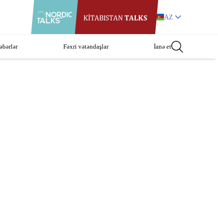
AZ
əbərlər
Fəxri vətəndaşlar
İanə et