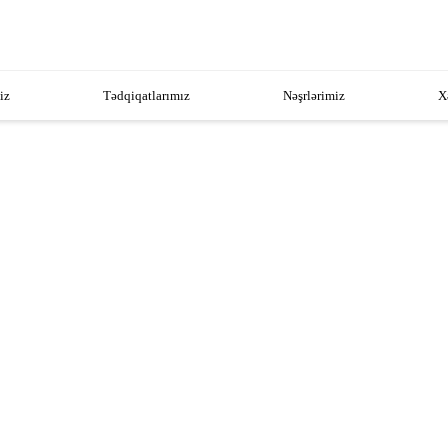
iz
Tədqiqatlarımız
Nəşrlərimiz
X