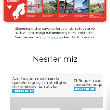
Skandinaviyalılar dayanıqlılıq yolunda irəliləyirlər və
sizi bizə qoşulmağa ruhlandıracağımıza ümid edirik!
Sərgiyə baxmaq üçün
bu linkə
keçid edə bilərsiniz.
Nəşrlərimiz
Azərbaycan mediasında
EURead-in oxuma 
qadınlara qarşı nifrət nitqi və
savadlılıq haqqınd
diskriminativ narrativlər
Bəyanatlar
Hesabatlar