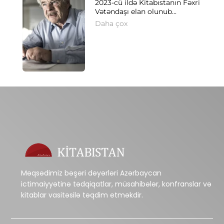
2023-cü ildə Kitabıstanın Fəxri
Vətəndaşı elan olunub...
Daha çox
Məqsədimiz bəşəri dəyərləri Azərbaycan
ictimaiyyətinə tədqiqatlar, müsahibələr, konfranslar və
kitablar vasitəsilə təqdim etməkdir.