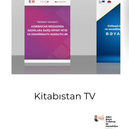
Kitabıstan TV
Allan
Boye
Tulstrup
Allan Boye Tulstrup ilə
ilə
müsahibə
müsahibə
Məqalə