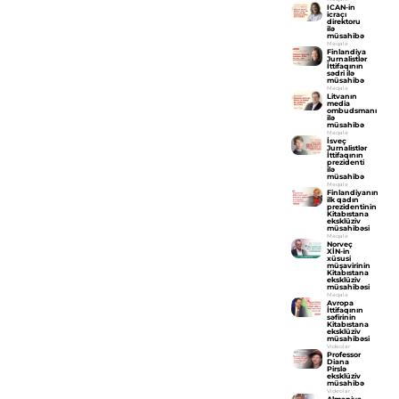
ICAN-in
icraçı
direktoru
ilə
müsahibə
Məqalə
Finlandiya
Jurnalistlər
İttifaqının
sədri ilə
müsahibə
Məqalə
Litvanın
media
ombudsmanı
ilə
müsahibə
Məqalə
İsveç
Jurnalistlər
İttifaqının
prezidenti
ilə
müsahibə
Məqalə
Finlandiyanın
ilk qadın
prezidentinin
Kitabıstana
eksklüziv
müsahibəsi
Məqalə
Norveç
XİN-in
xüsusi
müşavirinin
Kitabıstana
eksklüziv
müsahibəsi
Məqalə
Avropa
İttifaqının
səfirinin
Kitabıstana
eksklüziv
müsahibəsi
Videolar
Professor
Diana
Pirslə
eksklüziv
müsahibə
Videolar