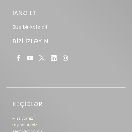
İANƏ ET
Bizə bir kofe al!
BİZİ İZLƏYİN
KEÇİDLƏR
Missiyamız
Layihələrimiz
Tədqiqatlarımız