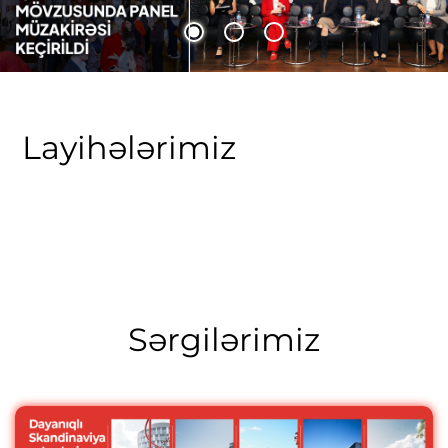
“Qlobal çağırışların həllində qadın liderliyinin rolu”
mövzusunda panel müzakirəsi keçirilib
Layihələrimiz
Sərgilərimiz