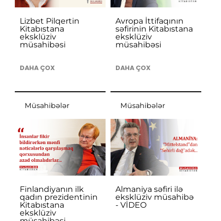
Lizbet Pilqertin
Avropa İttifaqının
Kitabıstana
səfirinin Kitabıstana
eksklüziv
eksklüziv
müsahibəsi
müsahibəsi
DAHA ÇOX
DAHA ÇOX
Müsahibələr
Müsahibələr
Finlandiyanın ilk
Almaniya səfiri ilə
qadın prezidentinin
eksklüziv müsahibə
Kitabıstana
- VİDEO
eksklüziv
müsahibəsi