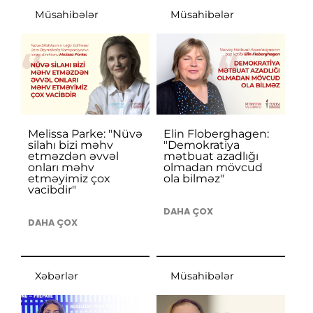
Müsahibələr
Müsahibələr
Melissa Parke: "Nüvə
Elin Floberghagen:
silahı bizi məhv
"Demokratiya
etməzdən əvvəl
mətbuat azadlığı
onları məhv
olmadan mövcud
etməyimiz çox
ola bilməz"
vacibdir"
DAHA ÇOX
DAHA ÇOX
Xəbərlər
Müsahibələr