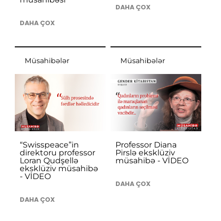
DAHA ÇOX
DAHA ÇOX
Müsahibələr
Müsahibələr
“Swisspeace”in
Professor Diana
direktoru professor
Pirslə eksklüziv
Loran Qudşellə
müsahibə - VİDEO
eksklüziv müsahibə
- VİDEO
DAHA ÇOX
DAHA ÇOX