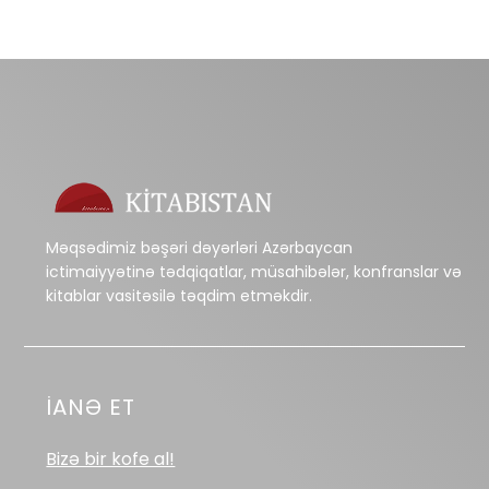
Məqsədimiz bəşəri dəyərləri Azərbaycan
ictimaiyyətinə tədqiqatlar, müsahibələr, konfranslar və
kitablar vasitəsilə təqdim etməkdir.
İANƏ ET
Bizə bir kofe al!