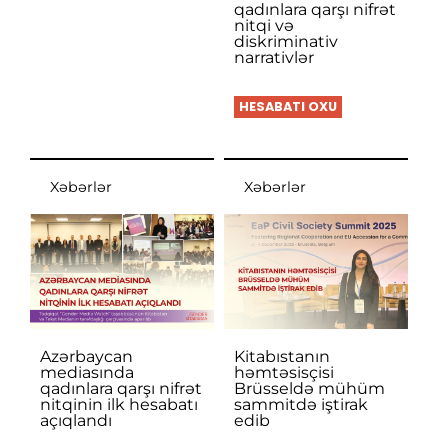
qadınlara qarşı nifrət
nitqi və
diskriminativ
narrativlər
HESABATI OXU
Xəbərlər
Xəbərlər
Azərbaycan
Kitabıstanın
mediasında
həmtəsisçisi
qadınlara qarşı nifrət
Brüsseldə mühüm
nitqinin ilk hesabatı
sammitdə iştirak
açıqlandı
edib