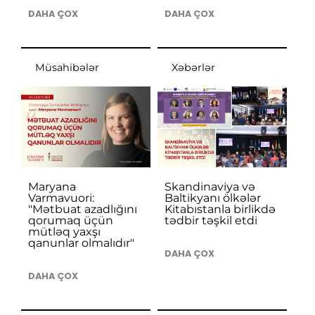
DAHA ÇOX
DAHA ÇOX
Müsahibələr
Xəbərlər
Maryana
Skandinaviya və
Varmavuori:
Baltikyanı ölkələr
"Mətbuat azadlığını
Kitabıstanla birlikdə
qorumaq üçün
tədbir təşkil etdi
mütləq yaxşı
qanunlar olmalıdır"
DAHA ÇOX
DAHA ÇOX