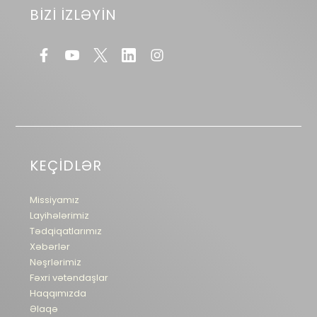
BİZİ İZLƏYİN
KEÇİDLƏR
Missiyamız
Layihələrimiz
Tədqiqatlarımız
Xəbərlər
Nəşrlərimiz
Fəxri vətəndaşlar
Haqqımızda
Əlaqə