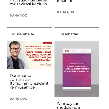
mövzusunda panel
keçirildi
müzakirəsi keçirilib
DAHA ÇOX
DAHA ÇOX
Müsahibələr
Hesabatlar
Danimarka
Jurnalistlər
İttifaqının prezidenti
ilə müsahibə
DAHA ÇOX
Azərbaycan
mediasında