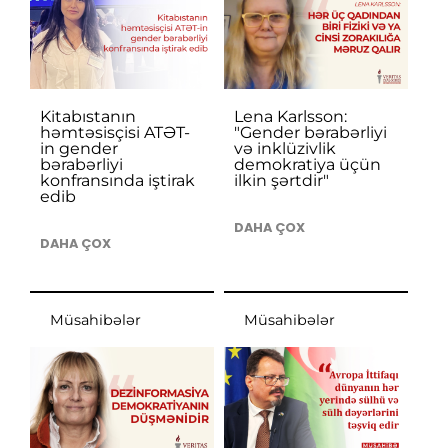
Kitabıstanın
Lena Karlsson:
həmtəsisçisi ATƏT-
"Gender bərabərliyi
in gender
və inklüzivlik
bərabərliyi
demokratiya üçün
konfransında iştirak
ilkin şərtdir"
edib
DAHA ÇOX
DAHA ÇOX
Müsahibələr
Müsahibələr